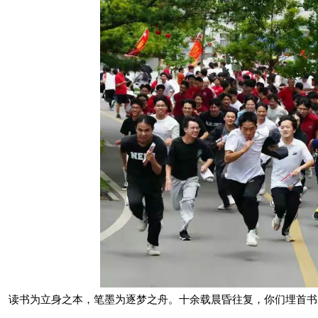
读书为立身之本，笔墨为逐梦之舟。十余载晨昏往复，你们埋首书