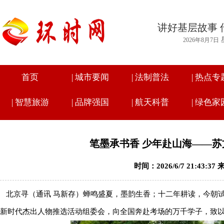
讲好基层故事 
2026年8月7日
首页
|
城市要闻
|
法制普法
|
热点专
|
智慧旅游
|
品牌强国
|
航天科普
|
绿色家
笔墨承书香 少年赴山海——苏
时间：2026/6/7 21:43:
北京寻（通讯 马新存）蝉鸣盛夏，墨韵生香；十二年耕读，今朝
新时代杰出人物推选活动组委会，向全国奔赴考场的万千学子，致