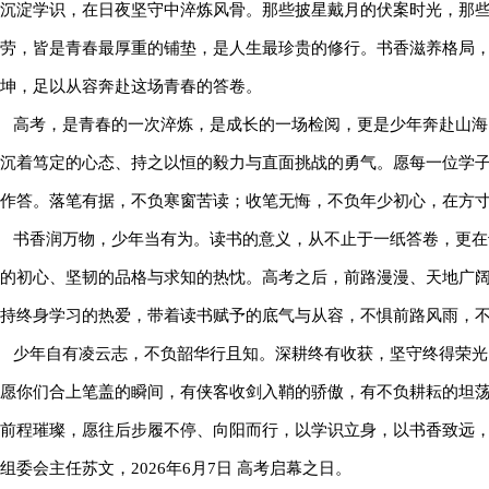
沉淀学识，在日夜坚守中淬炼风骨。那些披星戴月的伏案时光，那
劳，皆是青春最厚重的铺垫，是人生最珍贵的修行。书香滋养格局
坤，足以从容奔赴这场青春的答卷。
高考，是青春的一次淬炼，是成长的一场检阅，更是少年奔赴山海
沉着笃定的心态、持之以恒的毅力与直面挑战的勇气。愿每一位学
作答。落笔有据，不负寒窗苦读；收笔无悔，不负年少初心，在方
书香润万物，少年当有为。读书的意义，从不止于一纸答卷，更在
的初心、坚韧的品格与求知的热忱。高考之后，前路漫漫、天地广
持终身学习的热爱，带着读书赋予的底气与从容，不惧前路风雨，
少年自有凌云志，不负韶华行且知。深耕终有收获，坚守终得荣光
愿你们合上笔盖的瞬间，有侠客收剑入鞘的骄傲，有不负耕耘的坦
前程璀璨，愿往后步履不停、向阳而行，以学识立身，以书香致远
组委会主任苏文，2026年6月7日 高考启幕之日。