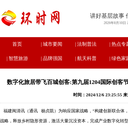
讲好基层故事 
2026年8月10日
首页
|
城市要闻
|
法制普法
|
热点专
|
智慧旅游
|
品牌强国
|
航天科普
|
绿色家
数字化旅居带飞百城创客:第九届1204国际创客
时间：2024/12/6 23:25:5
福建闽清讯（通讯
杨贞凱
）为响应国家战略，“构建创新联合体
战略，释放乡村隐形资源，激活大量沉没资本，完成产业数字化转型