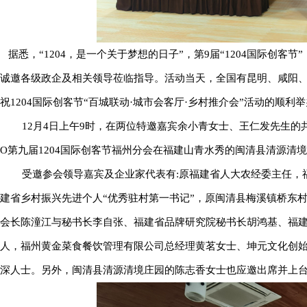
据悉，“1204，是一个关于梦想的日子”，第9届“1204国际创客节
诚邀各级政企及相关领导莅临指导。活动当天，全国有昆明、咸阳、南
祝1204国际创客节“百城联动·城市会客厅·乡村推介会”活动的顺利
12月4日上午9时，在两位特邀嘉宾余小青女士、王仁发先生的共
O第九届1204国际创客节福州分会在福建山青水秀的闽清县清源清境
受邀参会领导嘉宾及企业家代表有:原福建省人大农经委主任，福
建省乡村振兴先进个人“优秀驻村第一书记”，原闽清县梅溪镇桥东
会长陈潼江与秘书长李自张、福建省品牌研究院秘书长胡鸿基、福建省
人，福州黄金菜食餐饮管理有限公司总经理黄茗女士、坤元文化创
深人士。另外，闽清县清源清境庄园的陈志香女士也应邀出席并上