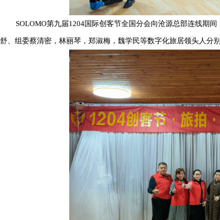
SOLOMO第九届1204国际创客节全国分会向沧源总部连线期间
舒、组委蔡清密，林丽琴，郑淑梅，魏学民等数字化旅居领头人分