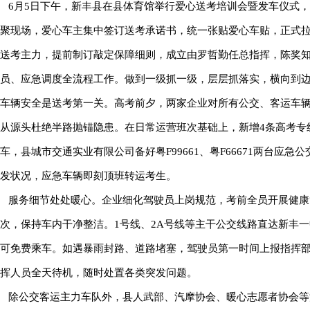
6月5日下午，新丰县在县体育馆举行爱心送考培训会暨发车仪式
聚现场，爱心车主集中签订送考承诺书，统一张贴爱心车贴，正式拉
送考主力，提前制订敲定保障细则，成立由罗哲勤任总指挥，陈奖
员、应急调度全流程工作。做到一级抓一级，层层抓落实，横向到
车辆安全是送考第一关。高考前夕，两家企业对所有公交、客运车
从源头杜绝半路抛锚隐患。在日常运营班次基础上，新增4条高考专线循
车，县城市交通实业有限公司备好粤F99661、粤F66671两台
发状况，应急车辆即刻顶班转运考生。
服务细节处处暖心。企业细化驾驶员上岗规范，考前全员开展健康
次，保持车内干净整洁。1号线、2A号线等主干公交线路直达新丰
可免费乘车。如遇暴雨封路、道路堵塞，驾驶员第一时间上报指挥部
挥人员全天待机，随时处置各类突发问题。
除公交客运主力车队外，县人武部、汽摩协会、暖心志愿者协会等