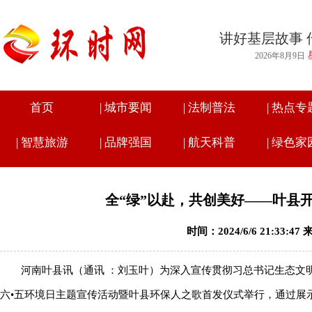
讲好基层故事 
2026年8月9日
首页
|
城市要闻
|
法制普法
|
热点专
|
智慧旅游
|
品牌强国
|
航天科普
|
绿色家
全“绿”以赴，共创美好——叶县
时间：2024/6/6 21:33:
河南叶县讯（通讯 ：刘玉叶）为深入宣传贯彻习总书记生态文明
六•五环境日主题宣传活动暨叶县环保人之歌首发仪式举行，通过展