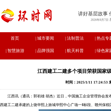
讲好基层故事 
2026年8月7日
首页
|
城市要闻
|
法制普法
|
热点专
|
智慧旅游
|
品牌强国
|
航天科普
|
绿色家
江西建工二建多个项目荣获国家
时间：2025/1/11 17:24:
江西讯（通讯：郭初雄 胡杰
）
近日，中国施工企业管理协会发布
西建工二建承建的上饶华熙上旅城华熙中心广场一Ⅱ标段、赣州保税